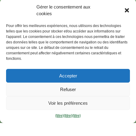
Début
Gérer le consentement aux
Lissage Brésilien
cookies
Kit hydratant post-lissage
Pour offrir les meilleures expériences, nous utilisons des technologies
Pas à pas
telles que les cookies pour stocker et/ou accéder aux informations sur
FAQ
l'appareil. Le consentement à ces technologies nous permettra de traiter
des données telles que le comportement de navigation ou des identifiants
STRATÉGIES
uniques sur ce site. Le défaut de consentement ou le retrait du
consentement peut affecter négativement certaines caractéristiques et
Politique de confidentialité
fonctions.
Conditions générales
Politiques de remboursement
Accepter
Politique d'expédition
Politique de cookies
Refuser
Conditions d'utilisation
Voir les préférences
CONTACTEZ-NOUS
{titre}
{titre}
{titre}
Envoie-nous un message
Envoyez-nous un e-mail
WhatsApp